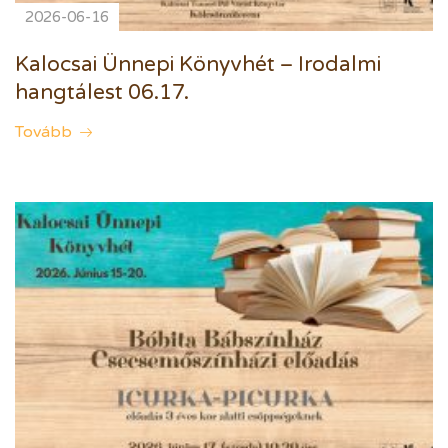
2026-06-16
Kalocsai Ünnepi Könyvhét – Irodalmi
hangtálest 06.17.
Tovább