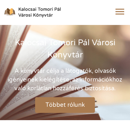
Kalocsai Tomori Pál Városi
Könyvtár
A könyvtár célja a látogatók, olvasók
igényeinek kielégítése, az információkhoz
való korlátlan hozzáférés biztosítása.
Többet rólunk