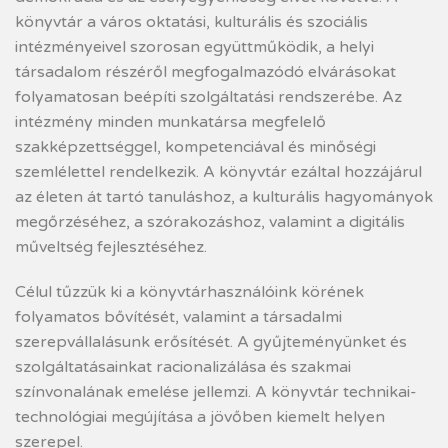
könyvtár a város oktatási, kulturális és szociális
intézményeivel szorosan együttműködik, a helyi
társadalom részéről megfogalmazódó elvárásokat
folyamatosan beépíti szolgáltatási rendszerébe. Az
intézmény minden munkatársa megfelelő
szakképzettséggel, kompetenciával és minőségi
szemlélettel rendelkezik. A könyvtár ezáltal hozzájárul
az életen át tartó tanuláshoz, a kulturális hagyományok
megőrzéséhez, a szórakozáshoz, valamint a digitális
műveltség fejlesztéséhez.
Célul tűzzük ki a könyvtárhasználóink körének
folyamatos bővítését, valamint a társadalmi
szerepvállalásunk erősítését. A gyűjteményünket és
szolgáltatásainkat racionalizálása és szakmai
színvonalának emelése jellemzi. A könyvtár technikai-
technológiai megújítása a jövőben kiemelt helyen
szerepel.