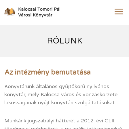
RÓLUNK
Az intézmény bemutatása
Könyvtárunk általános gyűjtőkörű nyilvános
könyvtár, mely Kalocsa város és vonzáskörzete
lakosságának nyújt könyvtári szolgáltatásokat.
Munkánk jogszabályi hátterét a 2012. évi CLII.
törvénnyel módosított, a muzeális intézményekről,