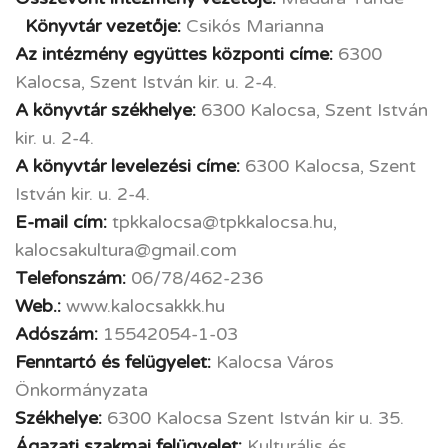
Könyvtár vezetője:
Csikós Marianna
Az intézmény együttes központi címe:
6300
Kalocsa, Szent István kir. u. 2-4.
A könyvtár székhelye:
6300 Kalocsa, Szent István
kir. u. 2-4.
A könyvtár levelezési címe:
6300 Kalocsa, Szent
István kir. u. 2-4.
E-mail cím:
tpkkalocsa@tpkkalocsa.hu,
kalocsakultura@gmail.com
Telefonszám:
06/78/462-236
Web.:
www.kalocsakkk.hu
Adószám:
15542054-1-03
Fenntartó és felügyelet:
Kalocsa Város
Önkormányzata
Székhelye:
6300 Kalocsa Szent István kir u. 35.
Ágazati szakmai felügyelet:
Kulturális és