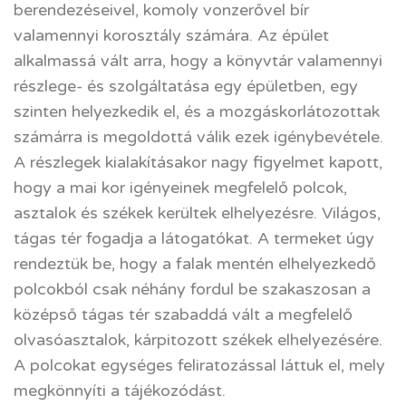
berendezéseivel, komoly vonzerővel bír
valamennyi korosztály számára. Az épület
alkalmassá vált arra, hogy a könyvtár valamennyi
részlege- és szolgáltatása egy épületben, egy
szinten helyezkedik el, és a mozgáskorlátozottak
számárra is megoldottá válik ezek igénybevétele.
A részlegek kialakításakor nagy figyelmet kapott,
hogy a mai kor igényeinek megfelelő polcok,
asztalok és székek kerültek elhelyezésre. Világos,
tágas tér fogadja a látogatókat. A termeket úgy
rendeztük be, hogy a falak mentén elhelyezkedő
polcokból csak néhány fordul be szakaszosan a
középső tágas tér szabaddá vált a megfelelő
olvasóasztalok, kárpitozott székek elhelyezésére.
A polcokat egységes feliratozással láttuk el, mely
megkönnyíti a tájékozódást.