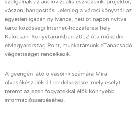
szolgálnak az audiovizuális eszközeink: projektor,
vászon, hangosítás. Jelenleg a városi könyvtár az
egyetlen igazán nyilvános, heti öt napon nyitva
tartó közösségi Internet-hozzáférési hely
Kalocsán. Könyvtárunkban 2012 óta működik
eMagyarország Pont, munkatársunk eTanácsadó
végzettséget rendelkezik.
A gyengén látó olvasóink számára Mira
olvasókészülék áll rendelkezésre, mely esélyt
teremt az ezen fogyatékkal élők könnyebb
információszerzéséhez.