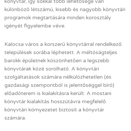
könyvtár, így sokkal több lehetősége van
különböző létszámú, kisebb és nagyobb könyvtári
programok megtartására minden korosztály
igényét figyelembe véve.
Kalocsa város a korszerű könyvtárral rendelkező
települések sorába léphetett. A méltóságteljes
barokk épületnek köszönhetően a legszebb
könyvtárak közé sorolható. A könyvtári
szolgáltatások számára nélkülözhetetlen (és
gazdasági szempontból is jelentőséggel bíró)
előadóterem is kialakításra került. A mostani
könyvtár kialakítás hosszútávra megfelelő
könyvtári környezetet biztosít a könyvtár
számára.