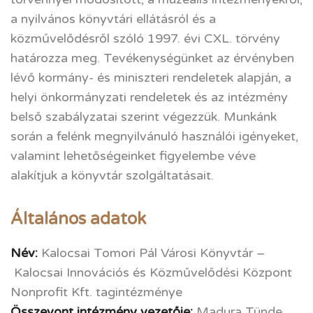
a nyilvános könyvtári ellátásról és a
közművelődésről szóló 1997. évi CXL. törvény
határozza meg. Tevékenységünket az érvényben
lévő kormány- és miniszteri rendeletek alapján, a
helyi önkormányzati rendeletek és az intézmény
belső szabályzatai szerint végezzük. Munkánk
során a felénk megnyilvánuló használói igényeket,
valamint lehetőségeinket figyelembe véve
alakítjuk a könyvtár szolgáltatásait.
Általános adatok
Név:
Kalocsai Tomori Pál Városi Könyvtár –
Kalocsai Innovációs és Közművelődési Központ
Nonprofit Kft. tagintézménye
Összevont intézmény vezetője:
Madura Tünde