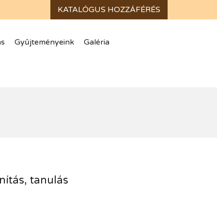
ás
Gyűjteményeink
Galéria
nítás, tanulás