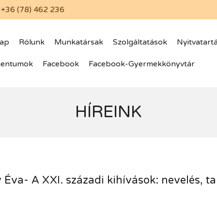
+36 (78) 462 236
lap
Rólunk
Munkatársak
Szolgáltatások
Nyitvatart
entumok
Facebook
Facebook-Gyermekkönyvtár
HÍREINK
Éva- A XXI. századi kihívások: nevelés, ta